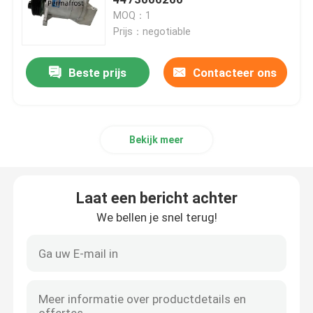
MOQ：1
Prijs：negotiable
Bus AC-compressor
Beste prijs
Contacteer ons
AC-compressorcontroleventiel
ac-compressorclutch
Bekijk meer
Elektrische AC Compressor
Laat een bericht achter
Onderdelen van wisselstroomcompressoren
We bellen je snel terug!