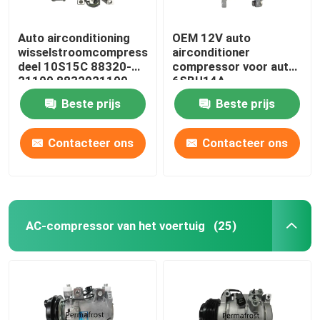
Auto airconditioning
OEM 12V auto
wisselstroomcompressor
airconditioner
deel 10S15C 88320-
compressor voor auto
21100 8832021100
6SBU14A
604506805070
Beste prijs
Beste prijs
Contacteer ons
Contacteer ons
AC-compressor van het voertuig
(25)