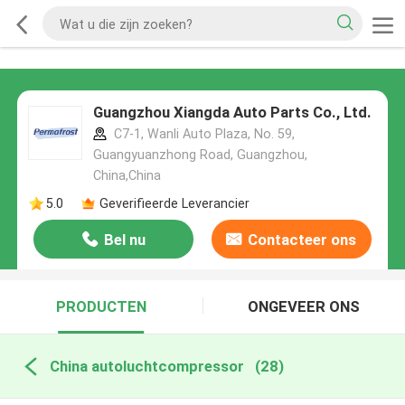
Guangzhou Xiangda Auto Parts Co., Ltd.
C7-1, Wanli Auto Plaza, No. 59,
Guangyuanzhong Road, Guangzhou,
China,China
5.0
Geverifieerde Leverancier
Bel nu
Contacteer ons
PRODUCTEN
ONGEVEER ONS
China autoluchtcompressor
(28)