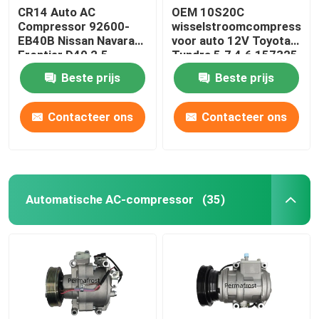
CR14 Auto AC
OEM 10S20C
Compressor 92600-
wisselstroomcompressor
EB40B Nissan Navara
voor auto 12V Toyota
Frontier D40 2.5
Tundra 5.7 4.6 157325
Beste prijs
Beste prijs
Contacteer ons
Contacteer ons
Automatische AC-compressor
(35)