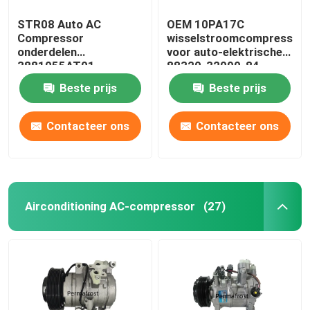
STR08 Auto AC
OEM 10PA17C
Compressor
wisselstroomcompressor
onderdelen
voor auto-elektrische
3881055AT01
88320-32090-84
13738097T1 38810-
147200-4500
Beste prijs
Beste prijs
55A-T01
Contacteer ons
Contacteer ons
Airconditioning AC-compressor
(27)