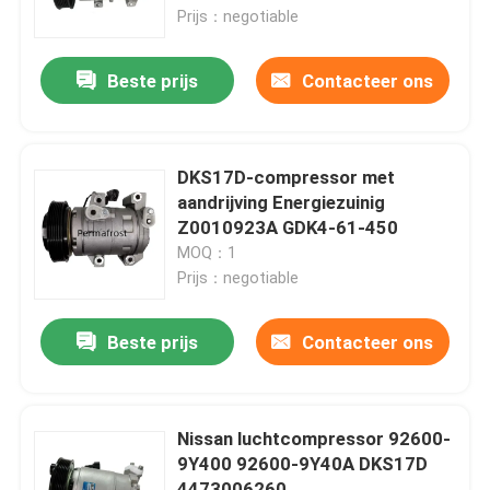
Prijs：negotiable
Producten
Beste prijs
Contacteer ons
Auto-AC-compressor
DKS17D-compressor met
Automatische AC-compressor
aandrijving Energiezuinig
Z0010923A GDK4-61-450
MOQ：1
Airconditioning AC-compressor
Prijs：negotiable
autoluchtcompressor
Beste prijs
Contacteer ons
AC-compressor van het voertuig
Nissan luchtcompressor 92600-
9Y400 92600-9Y40A DKS17D
Compressor voor auto-luchtconditioning
4473006260