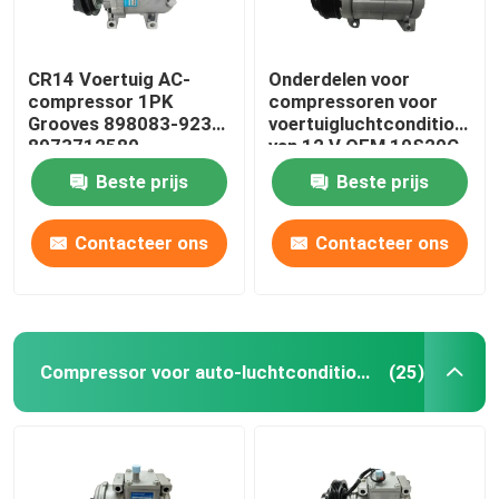
CR14 Voertuig AC-
Onderdelen voor
compressor 1PK
compressoren voor
Grooves 898083-9230
voertuigluchtconditioning
8973712580
van 12 V OEM 10S20C
8980839230
15926085 4710705
Beste prijs
Beste prijs
Contacteer ons
Contacteer ons
Compressor voor auto-luchtconditioning
(25)